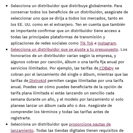
Selecciona un distribuidor que distribuye globalmente. Para
conservar todos los beneficios de un distribuidor, asegúrate de
seleccionar uno que se dirija a todos los mercados, tanto en
los EE. UU. como en el extranjero. Ten en cuenta que también
es importante confirmar que un distribuidor tiene acceso a
todas las principales plataformas de transmisión y
aplicaciones de redes sociales como
Tik Tok
e
Instagram
.
Selecciona un distribuidor que se ajuste a tu presupuesto
. Los
honorarios de un distribuidor varían según la empresa, y
algunos cobran por canción, álbum o una tarifa fija anual por
servicios ilimitados. Por ejemplo, las tarifas de
CDBaby
se
cobran por el lanzamiento del single o álbum, mientras que las
tarifas de
Distrokid
permiten cargas ilimitadas por una tarifa
anual. Puedes ver cómo puedes beneficiarte de la opción de
tarifa plana ilimitada si estás lanzando un sencillo cada
semana durante un año, y el modelo por lanzamiento si solo
planeas lanzar un álbum cada año o dos. Asegúrate de
comprender los términos y todas las tarifas antes de
registrarte.
Selecciona un distribuidor que
proporcione pautas de
lanzamiento
. Todas las tiendas digitales tienen requisitos de